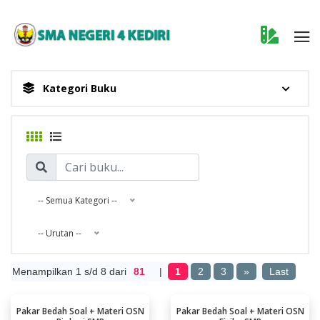
Kategori Buku
-- Semua Kategori --
-- Urutan --
Menampilkan 1 s/d 8 dari
81
|
1
2
3
»
Last
Pakar Bedah Soal + Materi OSN
Pakar Bedah Soal + Materi OSN