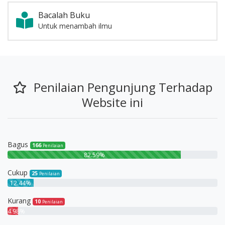
Bacalah Buku
Untuk menambah ilmu
Promotion Section
Penilaian Pengunjung Terhadap
Website ini
Bagus
166
Penilaian
82.59%
Cukup
25
Penilaian
12.44%
Kurang
10
Penilaian
4.98%