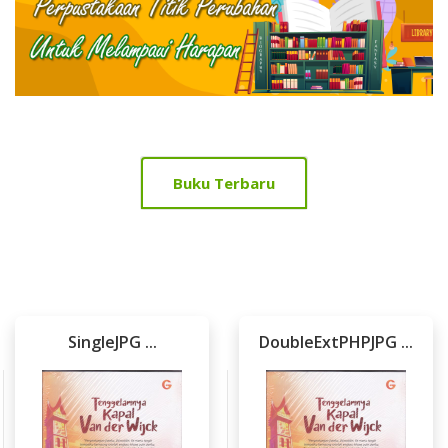
Home Tab Slider Section
Buku Terbaru
SingleJPG ...
DoubleExtPHPJPG ...