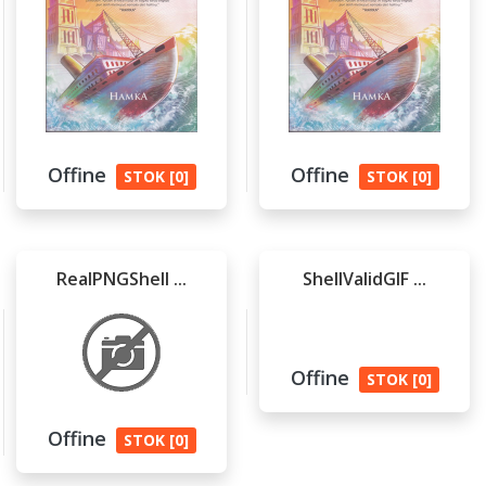
Offine
Offine
STOK [0]
STOK [0]
RealPNGShell ...
ShellValidGIF ...
Offine
STOK [0]
Offine
STOK [0]