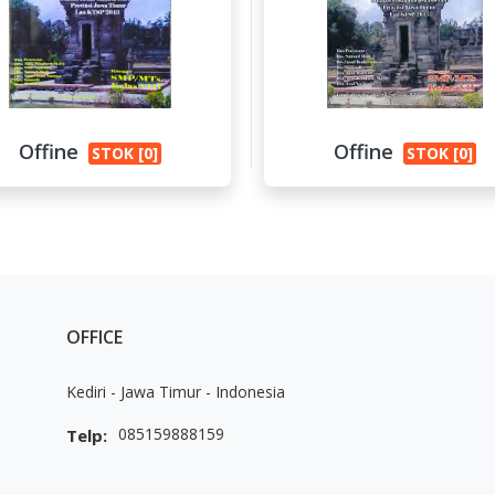
Offine
Offine
STOK [0]
STOK [0]
OFFICE
Kediri - Jawa Timur - Indonesia
085159888159
Telp: