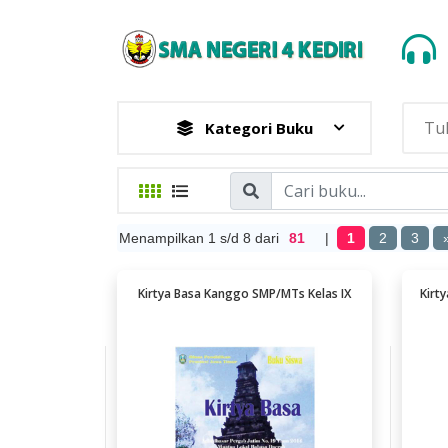
Kategori Buku
Menampilkan 1 s/d 8 dari
81
|
1
2
3
Kirtya Basa Kanggo SMP/MTs Kelas IX
Kirt