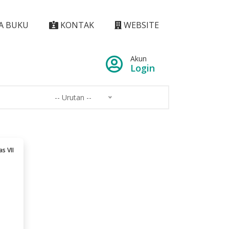
A BUKU
KONTAK
WEBSITE
Akun
Login
-- Urutan --
s VII