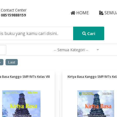
Contact Center
HOME
SEMU
085159888159
Cari
-- Semua Kategori --
»
Last
ya Basa Kanggo SMP/MTs Kelas VIII
Kirtya Basa Kanggo SMP/MTs Kela